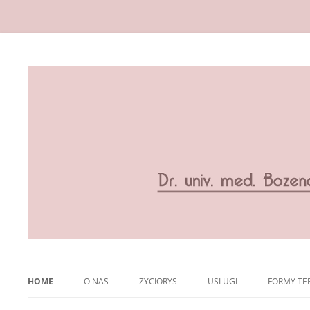
HOME
O NAS
ŻYCIORYS
USLUGI
FORMY TER