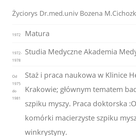
Życiorys Dr.med.univ Bozena M.Cichozk
Matura
1972
Studia Medyczne Akademia Med
1972-
1978
Staż i praca naukowa w Klinice 
Od
1975
Krakowie; głównym tematem bad
do
1981
szpiku myszy. Praca doktorska :
komórki macierzyste szpiku m
winkrystyny.